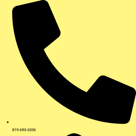
Aller
au
contenu
819-693-6336