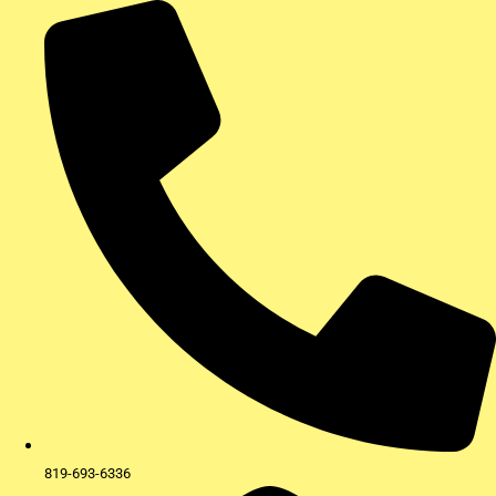
Aller
au
contenu
819-693-6336