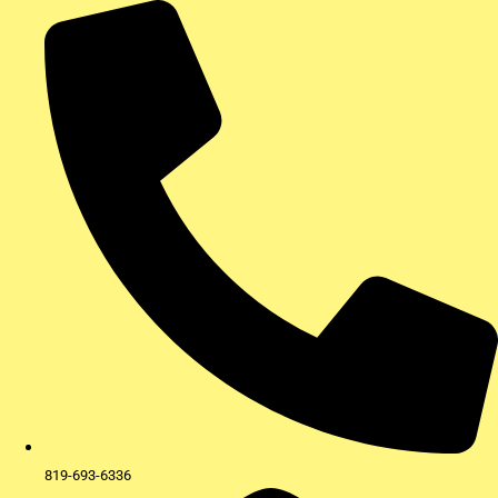
Aller
au
contenu
819-693-6336