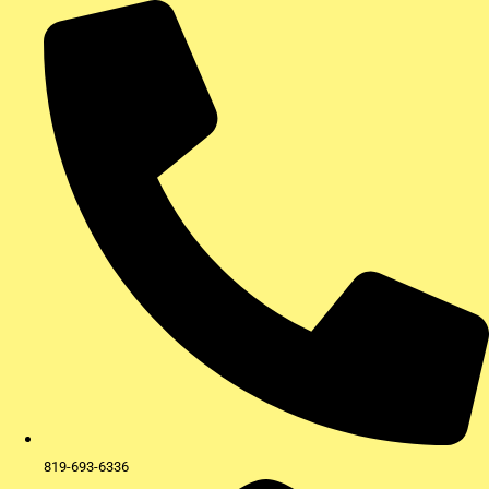
Aller
au
contenu
819-693-6336