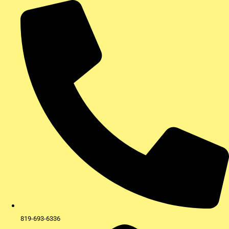
Aller
au
contenu
819-693-6336