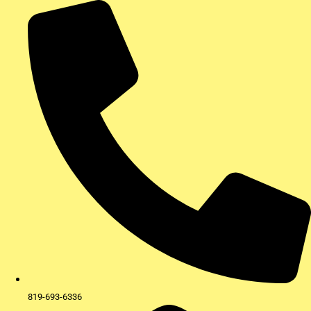
Aller
au
contenu
819-693-6336