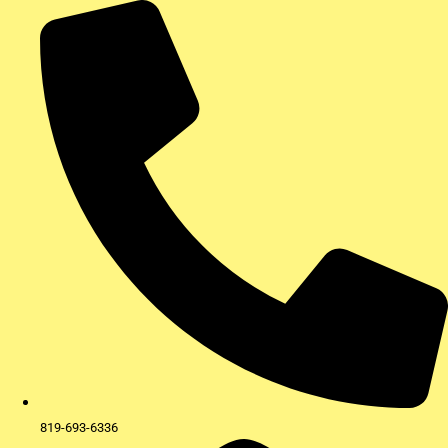
Aller
au
contenu
819-693-6336