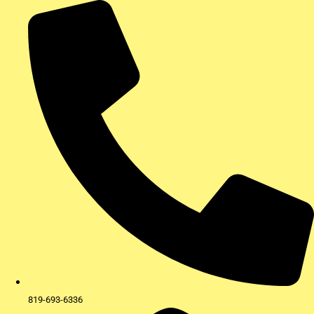
Aller
au
contenu
819-693-6336