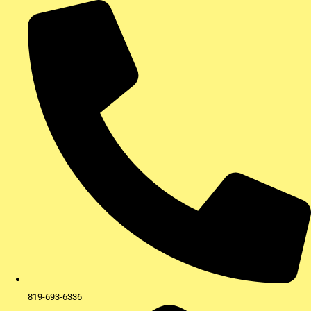
Aller
au
contenu
819-693-6336