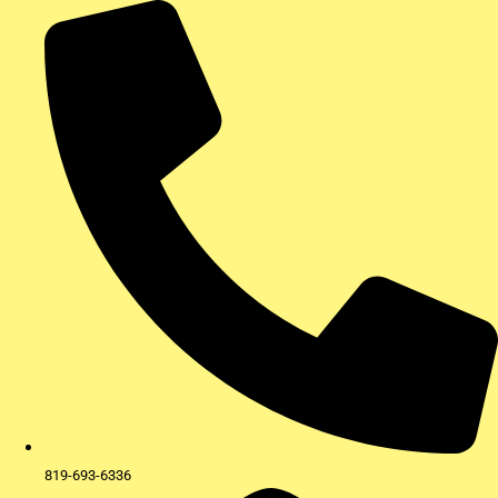
Aller
au
contenu
819-693-6336