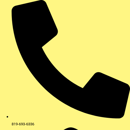
Aller
au
contenu
819-693-6336