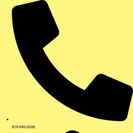
Aller
au
contenu
819-693-6336