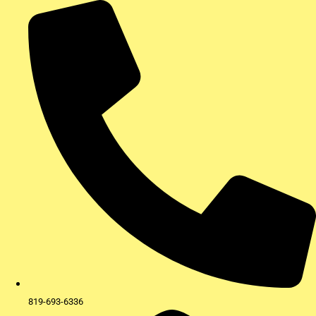
Aller
au
contenu
819-693-6336