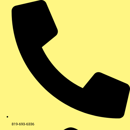
Aller
au
contenu
819-693-6336