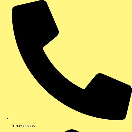
Aller
au
contenu
819-693-6336