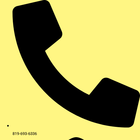
Aller
au
contenu
819-693-6336