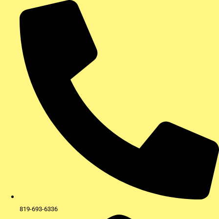
Aller
au
contenu
819-693-6336