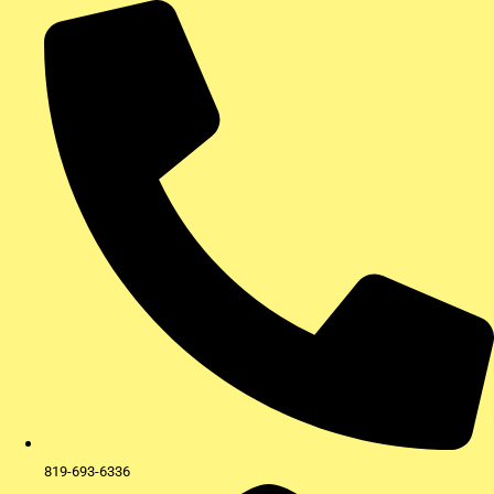
Aller
au
contenu
819-693-6336