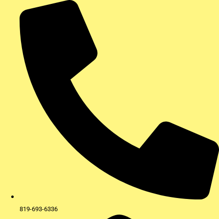
Aller
au
contenu
819-693-6336