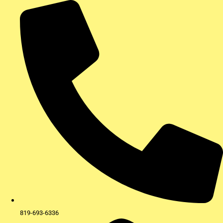
Aller
au
contenu
819-693-6336