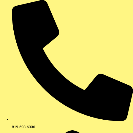
Aller
au
contenu
819-693-6336