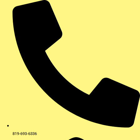
Aller
au
contenu
819-693-6336