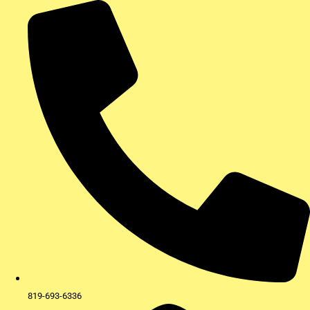
Aller
au
contenu
819-693-6336