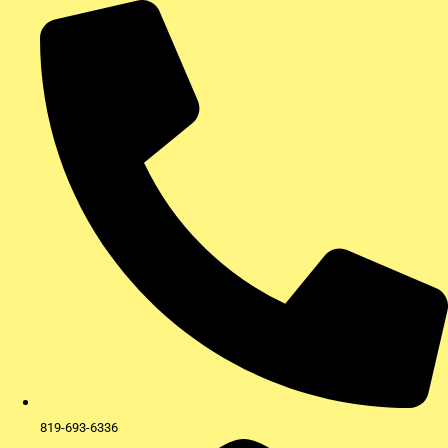
Aller
au
contenu
819-693-6336