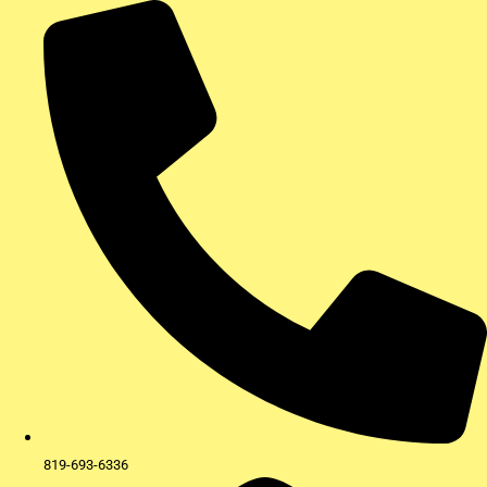
Aller
au
contenu
819-693-6336