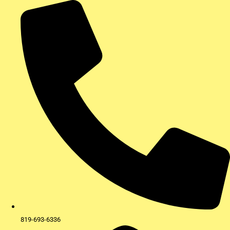
Aller
au
contenu
819-693-6336