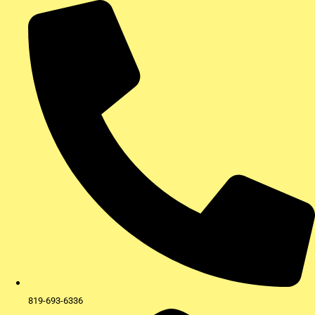
Aller
au
contenu
819-693-6336