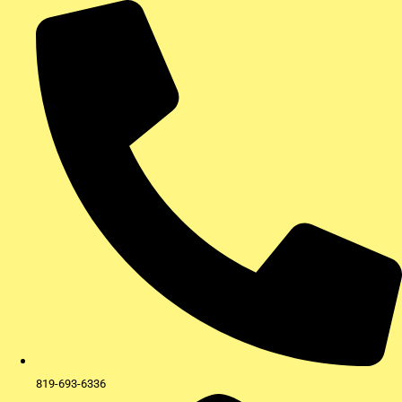
Aller
au
contenu
819-693-6336