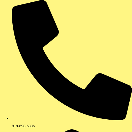
Aller
au
contenu
819-693-6336