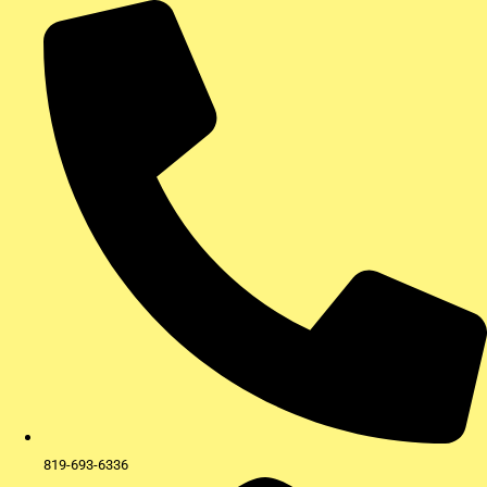
Aller
au
contenu
819-693-6336