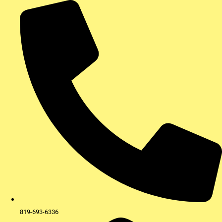
Aller
au
contenu
819-693-6336