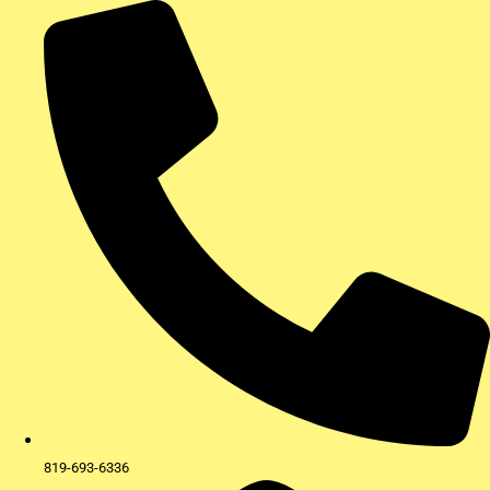
Aller
au
contenu
819-693-6336