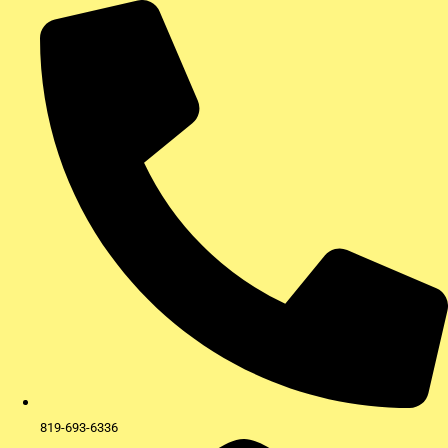
Aller
au
contenu
819-693-6336