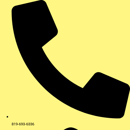
Aller
au
contenu
819-693-6336