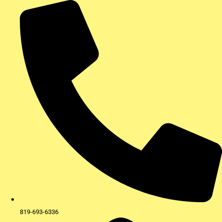
Aller
au
contenu
819-693-6336