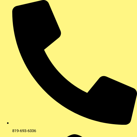
Aller
au
contenu
819-693-6336