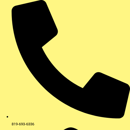
Aller
au
contenu
819-693-6336