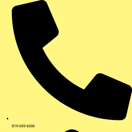
Aller
au
contenu
819-693-6336