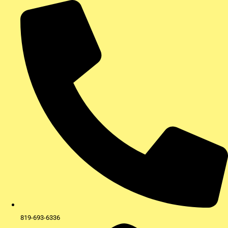
Aller
au
contenu
819-693-6336