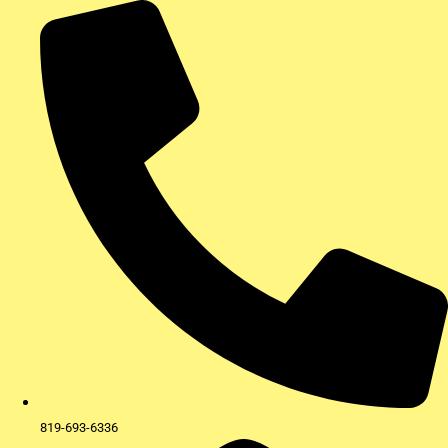
Aller
au
contenu
819-693-6336