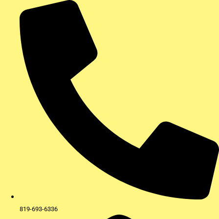
Aller
au
contenu
819-693-6336