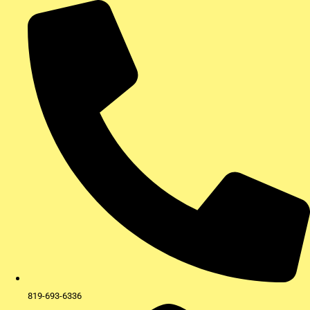
Aller
au
contenu
819-693-6336