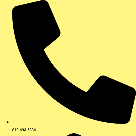
Aller
au
contenu
819-693-6336