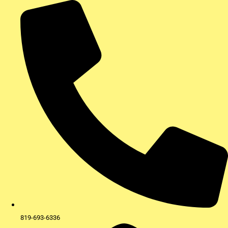
Aller
au
contenu
819-693-6336