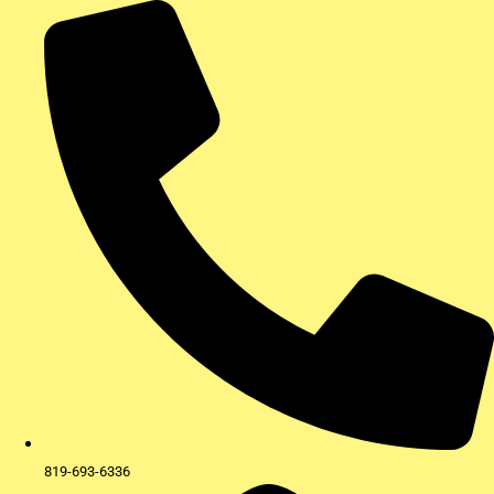
Aller
au
contenu
819-693-6336