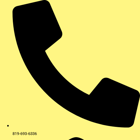
Aller
au
contenu
819-693-6336