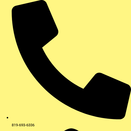
Aller
au
contenu
819-693-6336