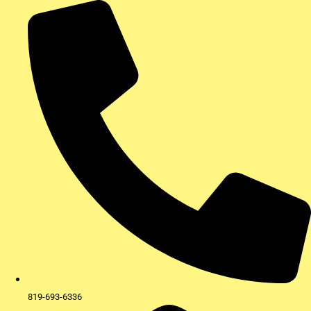
Aller
au
contenu
819-693-6336