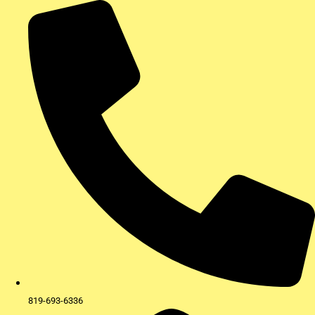
Aller
au
contenu
819-693-6336