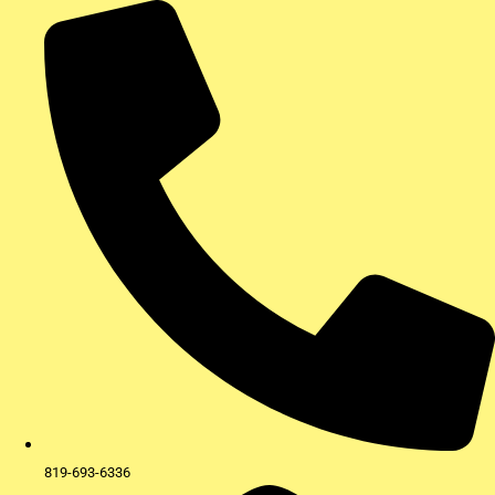
Aller
au
contenu
819-693-6336